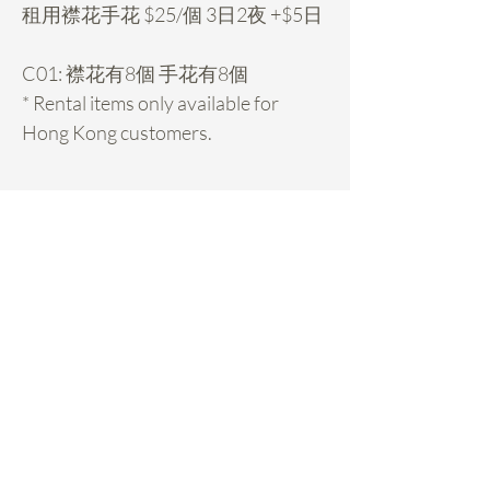
租用襟花手花 $25/個 3日2夜 +$5日
C01: 襟花有8個 手花有8個
* Rental items only available for
Hong Kong customers.
Rental Details
租襟花 hold期:
- 先pm我地你想租的款check期，然後落
訂$10/個hold期，收到訂金先算hold期,
期係先到先得的。
Daisy Miller
- Payme 62009263備注: FB或IG姓名、
Home
FAQ
用的日子、買的東西 /轉數快62009263
or hsbc 1811104114 chow cheng ha
Rental Service
Pickup & Returns
daisy，拿花時俾尾數+按金$200/單。
- Hold左都可以轉款，只要o個款有期。
Custom Made
Payments
和租用花球一樣，花每次出街前會執靚