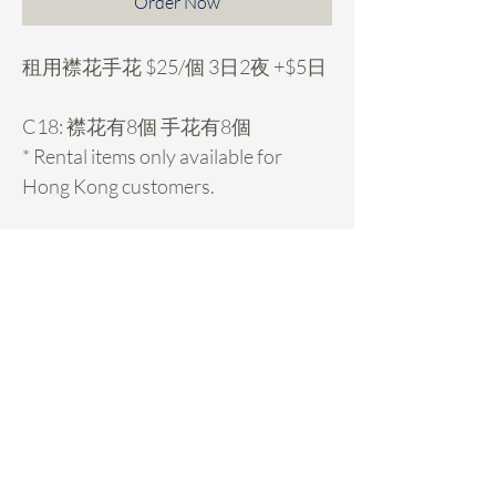
Order Now
租用襟花手花 $25/個 3日2夜 +$5日
C18: 襟花有8個 手花有8個
* Rental items only available for
Hong Kong customers.
Rental Details
租襟花hold期:
- 先在instagram或Facebook inbox我地
你想租的款式check期，有期的話我們會
結指引你落訂，收到訂金先算hold期, 期
Daisy Miller
係先到先得的。Instagram/FB
Home
FAQ
@daisymillersfloral
- Payme 62009263備注: FB或IG姓名、
Rental Service
Pickup & Returns
用的日子、買的東西，轉數快62009263