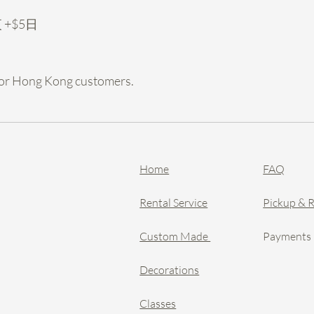
hold期，收到訂金
 +$5日
- Payme 6200
買的東西 /轉數快62009
chow cheng ha
單。
e for Hong Kong customers.
- Hold左都可以
和租用花球一樣，
殘缺會換走，保證
要求較高的請訂做
Home
FAQ
條款: 租襟花手花按
目有少, 按正價在
Rental Service
Pickup & 
$75/個。
Custom Made
Payments
Decorations
Classes