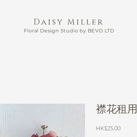
Daisy Miller
Floral Design Studio by BEVO LTD
襟花租用 N
價
HK$25.00
格