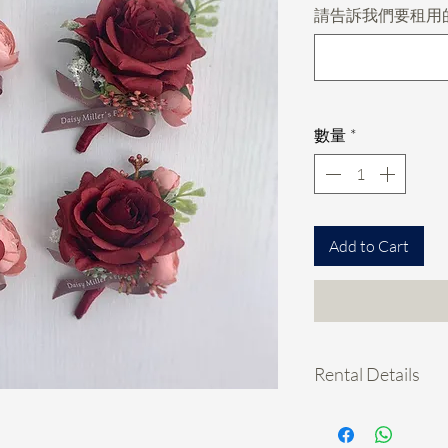
請告訴我們要租用
數量
*
Add to Cart
Rental Details
租襟花 hold期:
- 先pm我地你想租