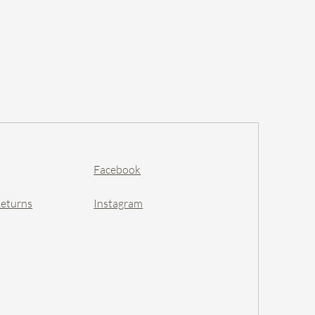
先算hold期, 期係先到先得的。
9263備注: FB或IG姓名、用的日子、
263 or hsbc 1811104114
 daisy，拿花時俾尾數+按金$200/
轉款，只要o個款有期。
花每次出街前會執靚靚，如花有
約80%新淨度，如你對新舊程度
。
Facebook
金$200-$500，還的時候如數
按金內扣取差價，襟花手花正價:
Returns
Instagram