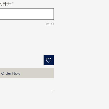
的日子:
*
0/100
Order Now
的款check期，然後落訂$10/個