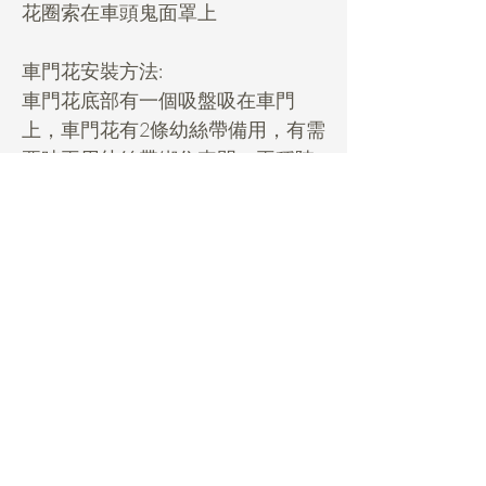
花圈索在車頭鬼面罩上
車門花安裝方法:
車門花底部有一個吸盤吸在車門
上，車門花有2條幼絲帶備用，有需
要時再用幼絲帶綁住車門，再穩陣
d。
***行車前先影晒要影的相，起碼有
相在手***
Rental Details
租用花項目hold期:
- 先pm我地你想租的款check期，然後落
訂$100/個hold期，收到訂金先算hold
期, 期係先到先得的。
Daisy Miller