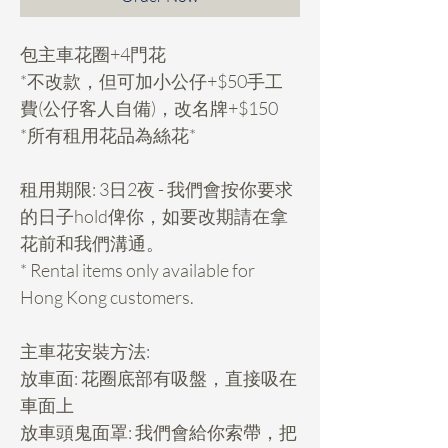
包主車花圈+4門花
*不改款，但可加小公仔+$50手工
費(公仔客人自備)，改名牌+$150
*所有租用花品為絲花*
租用期限: 3日2夜 - 我們會按你要求
的日子hold俾你，如要改期請在拿
花前和我們溝通。
* Rental items only available for
Hong Kong customers.
主車花安裝方法:
放車面: 花圈底部有吸盤，直接吸在
車面上
放車頭鬼面罩: 我們會給你索帶，把