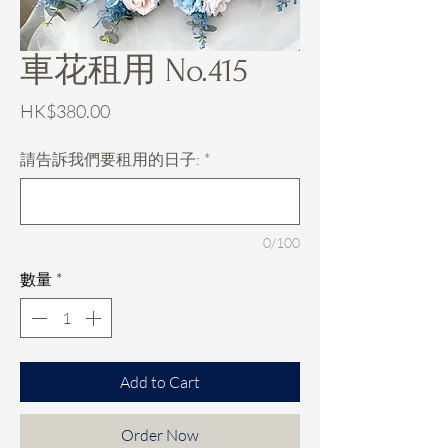
車花租用 No.415
價
HK$380.00
格
請告訴我們要租用的日子:
*
0/100
數量
*
Add to Cart
Order Now