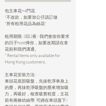
包主車花+4門花
*不改款，如要加公仔請訂做
*所有租用花品為絲花*
租用期限: 3日2夜 - 我們會按你要求
的日子hold俾你，如要改期請在拿
花前和我們溝通。
* Rental items only available for
Hong Kong customers.
主車花安裝方法:
車頭花底部吸盤，先抹乾淨車身上
的塵，再抹乾淨吸盤的塵來增加吸
力，再吸好，檢查吸實程度，主花
前有兩條幼絲帶, 可綁在車頭蓋下/