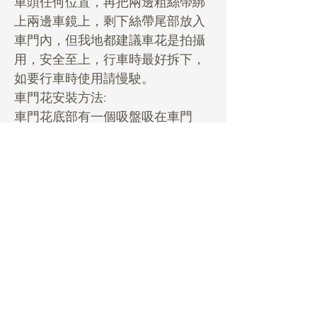
車頭任何位置，再把兩邊粗絲帶綁
上兩邊車鏡上，剩下絲帶尾部放入
車門內，但我地都建議車花是拍攝
用，安全至上，行車時最好拆下，
如要行車時使用請慢駛。
車門花安裝方法:
車門花底部有一個吸盤吸在車門
上，車門花有2條幼絲帶備用，有需
要時再用幼絲帶綁住車門，再穩陣
d。
***行車前先影晒要影的相，起碼有
相在手***
Rental Details
租用花項目hold期:
- 先pm我地你想租的款check期，然後落