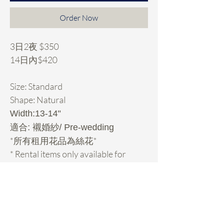
Order Now
3日2夜 $350
14日內$420
Size: Standard
Shape: Natural
Width:13-14"
適合: 襯婚紗/ Pre-wedding
*所有租用花品為絲花*
* Rental items only available for
Hong Kong customers.
Rental Details
租用花項目hold期: