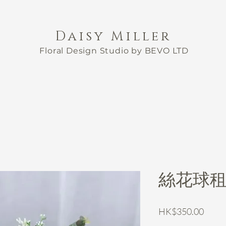
Daisy Miller
Floral Design Studio by BEVO LTD
絲花球租用
價
HK$350.00
格