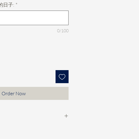
的日子:
*
0/100
Order Now
款check期，然後落訂$100/個