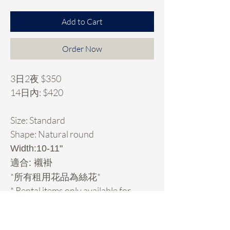
Add to Cart
Order Now
3日2夜 $350
14日內: $420
Size: Standard
Shape: Natural round
Width:10-11"
適合: 襯褂
*所有租用花品為絲花*
* Rental items only available for
Hong Kong customers.