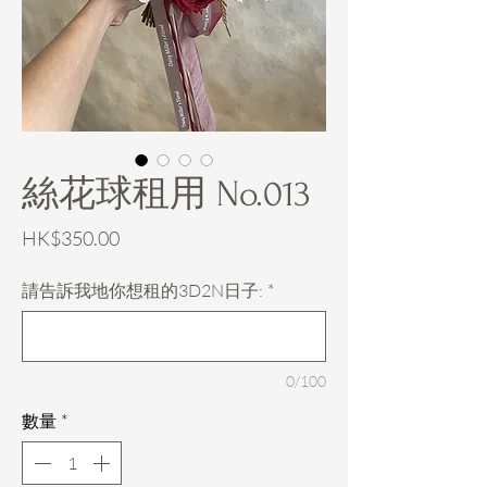
絲花球租用 No.013
價
HK$350.00
格
請告訴我地你想租的3D2N日子:
*
0/100
數量
*