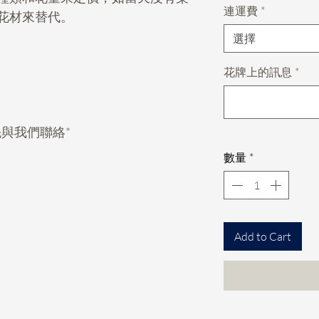
連運費
*
花材來替代。
選擇
花牌上的訊息
*
與我們聯絡*
數量
*
Add to Cart