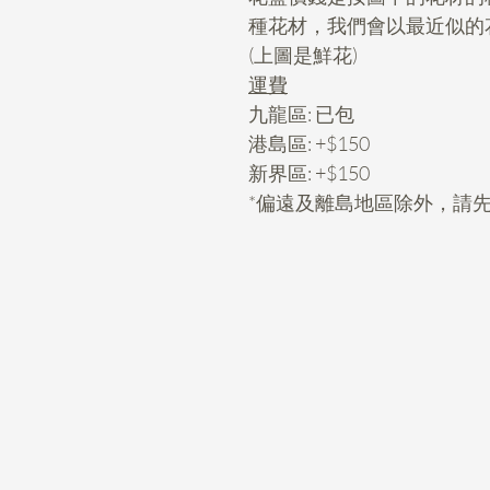
種花材，我們會以最近似的
(上圖是鮮花)
運費
九龍區: 已包
港島區: +$150
新界區: +$150
*偏遠及離島地區除外，請先