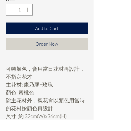
Add to Cart
Order Now
可轉顏色，會用當日花材再設計，
不指定花才
主花材: 康乃馨+玫瑰
顏色: 蜜桃色
除主花材外，襯花會以顏色用當時
的花材按顏色再設計
尺寸: 約 32cm(W)x36cm(H)
*放在陰涼位置，避免日光直曬，無