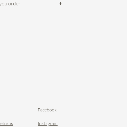
ou order
品可於送花日的
5天
前網上直接訂
們1-2天內會聯絡你確認訂單。
的日子內送花)，請先與我們聯
。
宅: 10-2pm 或 2-8pm 工商:
+$20 (離島如長洲/南丫島等不
，運費為$150 (偏遠地方除
們查詢)
owers orders need to be ordered at
 We will contact you within 1-2
ur order for details. For urgent
act us before placing any order
Facebook
色外，襯花會用當日鮮花供應，
Returns
Instagram
設計