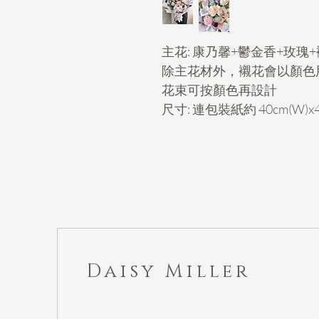
主花: 康乃馨+鬱金香+玫瑰
除主花材外，襯花會以顏色
花束可按顏色再設計
尺寸: 連包裝紙約 40cm(W)x4
Daisy Miller