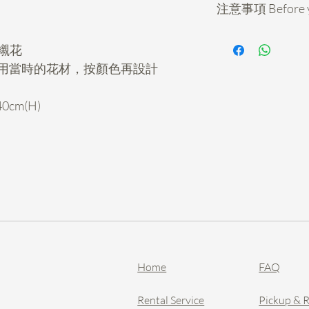
注意事項 Before y
*所有鮮花送禮花
+襯花
購，收到訂單後我
用當時的花材，按顏色再設計
如需加急(少於5天
絡，不要網上下單
**可選送花時間段為: 住
0cm(H)
10-2pm 或2 - 6pm
偏遠地方連費基礎上
設送貨)
**如需指定時間送到
外，請落訂前向我
All fresh gifting fl
least
5 days ahead
.
days when we get yo
orders, please cont
Home
FAQ
on our website.
*除指定的主花顏
Rental Service
Pickup & 
由花藝師按顏色再