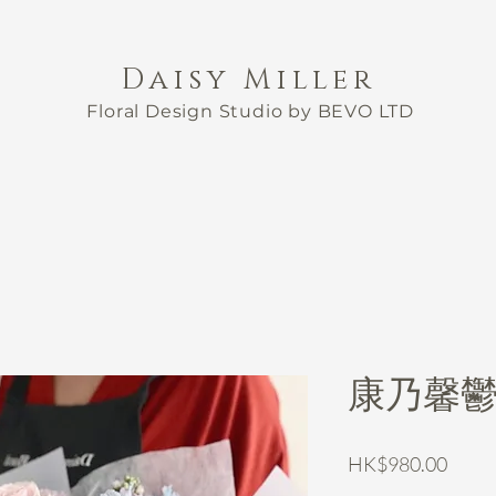
Daisy Miller
Floral Design Studio by BEVO LTD
康乃馨
價
HK$980.00
格