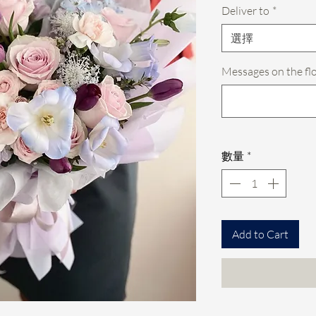
Deliver to
*
選擇
Messages on the f
數量
*
Add to Cart