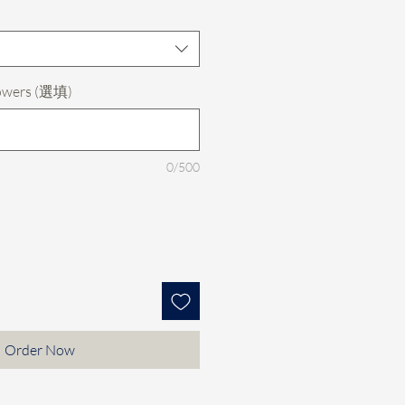
lowers (選填)
0/500
Order Now